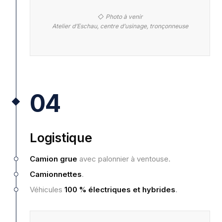
◇ Photo à venir
Atelier d’Eschau, centre d’usinage, tronçonneuse
04
Logistique
Camion grue
avec palonnier à ventouse.
Camionnettes
.
Véhicules
100 % électriques et hybrides
.