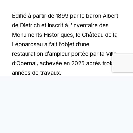
Édifié à partir de 1899 par le baron Albert
de Dietrich et inscrit à l’Inventaire des
Monuments Historiques, le Château de la
Léonardsau a fait l’objet d’une
restauration d’ampleur portée par la Ville
d’Obernai, achevée en 2025 après trois
années de travaux.
J.Gremmel & Cie est intervenu sur
l’enveloppe aluminium de l’extension
contemporaine : châssis traditionnels
Schüco AWS 75 (fenêtres et coulissants),
portes grande hauteur jusqu’à 3 mètres, et