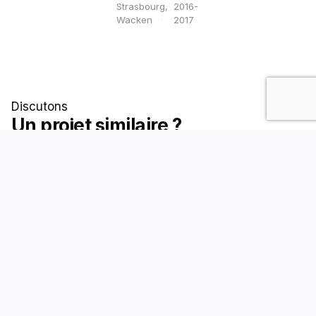
Strasbourg,
2016-
Wacken
2017
Discutons
Un projet similaire ?
Échangeons.
DÉMARRER UN PROJET →
TOUTES LES RÉALISATIONS
01
/
03