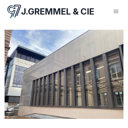
Aller
J.GREMMEL & CIE
au
contenu